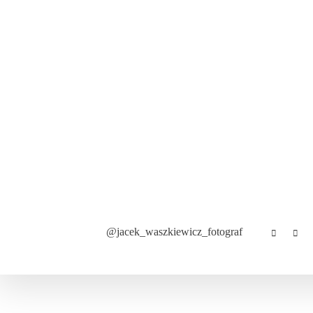
kontakt
o mni
@jacek_waszkiewicz_fotograf