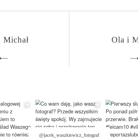
i Michał
Ola i 
@jacek_waszkiewicz_fotograf